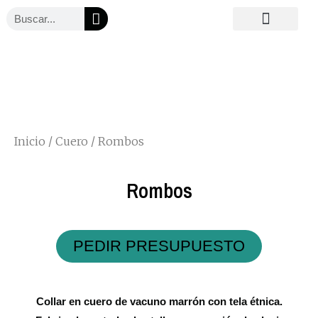
Ir
Buscar
al
Quiénes somos
Métodos de pedido
Accesorios corporativos
contenido
Inicio
/
Cuero
/ Rombos
Rombos
PEDIR PRESUPUESTO
Collar en cuero de vacuno marrón con tela étnica.