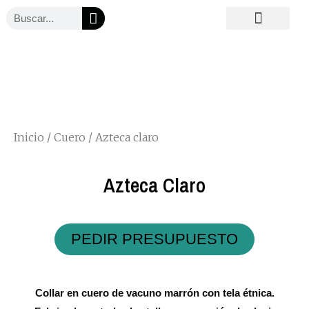
Ir
Buscar
al
Quiénes somos
Métodos de pedido
Accesorios corporativos
contenido
Inicio
/
Cuero
/ Azteca claro
Azteca Claro
PEDIR PRESUPUESTO
Collar en cuero de vacuno marrón con tela étnica.